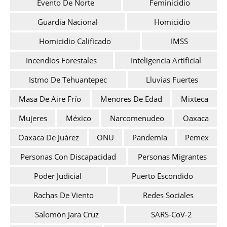
Evento De Norte
Feminicidio
Guardia Nacional
Homicidio
Homicidio Calificado
IMSS
Incendios Forestales
Inteligencia Artificial
Istmo De Tehuantepec
Lluvias Fuertes
Masa De Aire Frío
Menores De Edad
Mixteca
Mujeres
México
Narcomenudeo
Oaxaca
Oaxaca De Juárez
ONU
Pandemia
Pemex
Personas Con Discapacidad
Personas Migrantes
Poder Judicial
Puerto Escondido
Rachas De Viento
Redes Sociales
Salomón Jara Cruz
SARS-CoV-2