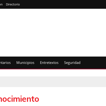
ón
Directorio
tarios
Municipios
Entretextos
Seguridad
nocimiento