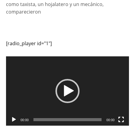
como taxista, un hojalatero y un mecánico,
comparecieron
[radio_player id="1"]
Reproductor
de
vídeo
00:00
00:00