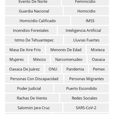
Evento De Norte
Feminicidio
Guardia Nacional
Homicidio
Homicidio Calificado
IMSS
Incendios Forestales
Inteligencia Artificial
Istmo De Tehuantepec
Lluvias Fuertes
Masa De Aire Frío
Menores De Edad
Mixteca
Mujeres
México
Narcomenudeo
Oaxaca
Oaxaca De Juárez
ONU
Pandemia
Pemex
Personas Con Discapacidad
Personas Migrantes
Poder Judicial
Puerto Escondido
Rachas De Viento
Redes Sociales
Salomón Jara Cruz
SARS-CoV-2