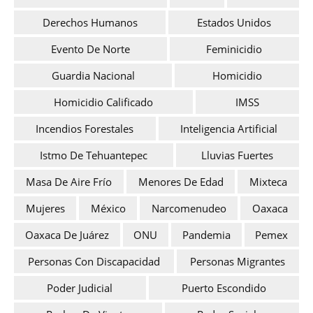
Derechos Humanos
Estados Unidos
Evento De Norte
Feminicidio
Guardia Nacional
Homicidio
Homicidio Calificado
IMSS
Incendios Forestales
Inteligencia Artificial
Istmo De Tehuantepec
Lluvias Fuertes
Masa De Aire Frío
Menores De Edad
Mixteca
Mujeres
México
Narcomenudeo
Oaxaca
Oaxaca De Juárez
ONU
Pandemia
Pemex
Personas Con Discapacidad
Personas Migrantes
Poder Judicial
Puerto Escondido