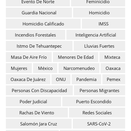
Evento De Norte
Feminicidio
Guardia Nacional
Homicidio
Homicidio Calificado
IMSS
Incendios Forestales
Inteligencia Artificial
Istmo De Tehuantepec
Lluvias Fuertes
Masa De Aire Frío
Menores De Edad
Mixteca
Mujeres
México
Narcomenudeo
Oaxaca
Oaxaca De Juárez
ONU
Pandemia
Pemex
Personas Con Discapacidad
Personas Migrantes
Poder Judicial
Puerto Escondido
Rachas De Viento
Redes Sociales
Salomón Jara Cruz
SARS-CoV-2