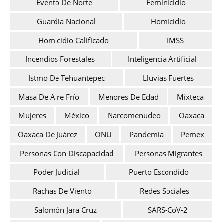
Evento De Norte
Feminicidio
Guardia Nacional
Homicidio
Homicidio Calificado
IMSS
Incendios Forestales
Inteligencia Artificial
Istmo De Tehuantepec
Lluvias Fuertes
Masa De Aire Frío
Menores De Edad
Mixteca
Mujeres
México
Narcomenudeo
Oaxaca
Oaxaca De Juárez
ONU
Pandemia
Pemex
Personas Con Discapacidad
Personas Migrantes
Poder Judicial
Puerto Escondido
Rachas De Viento
Redes Sociales
Salomón Jara Cruz
SARS-CoV-2