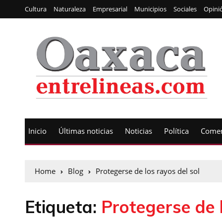
Cultura
Naturaleza
Empresarial
Municipios
Sociales
Opini
Inicio
Últimas noticias
Noticias
Política
Comen
Home
Blog
Protegerse de los rayos del sol
Etiqueta:
Protegerse de l