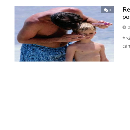
Re
0
pa
2
* S
cán