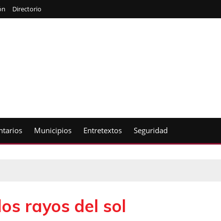
ón
Directorio
tarios
Municipios
Entretextos
Seguridad
os rayos del sol