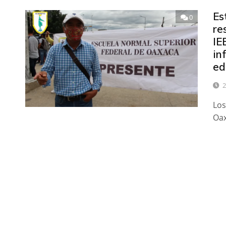
Es
0
re
IE
in
ed
2
Los
Oax