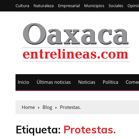
Cultura
Naturaleza
Empresarial
Municipios
Sociales
Opini
Inicio
Últimas noticias
Noticias
Política
Comen
Home
Blog
Protestas.
Etiqueta:
Protestas.