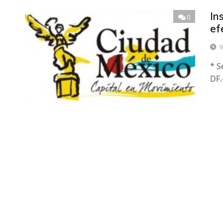
In
0
ef
9
* S
DF.