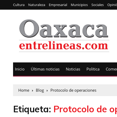
Cultura
Naturaleza
Empresarial
Municipios
Sociales
Opini
Inicio
Últimas noticias
Noticias
Política
Comen
Home
Blog
Protocolo de operaciones
Etiqueta:
Protocolo de o