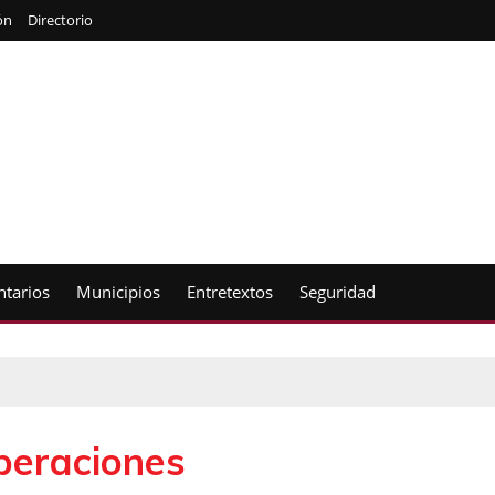
ón
Directorio
tarios
Municipios
Entretextos
Seguridad
peraciones