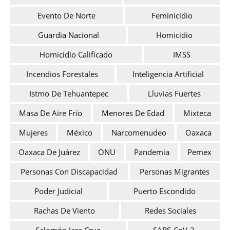
Evento De Norte
Feminicidio
Guardia Nacional
Homicidio
Homicidio Calificado
IMSS
Incendios Forestales
Inteligencia Artificial
Istmo De Tehuantepec
Lluvias Fuertes
Masa De Aire Frío
Menores De Edad
Mixteca
Mujeres
México
Narcomenudeo
Oaxaca
Oaxaca De Juárez
ONU
Pandemia
Pemex
Personas Con Discapacidad
Personas Migrantes
Poder Judicial
Puerto Escondido
Rachas De Viento
Redes Sociales
Salomón Jara Cruz
SARS-CoV-2