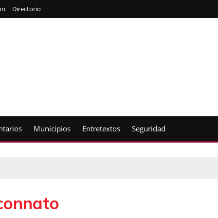
ón
Directorio
tarios
Municipios
Entretextos
Seguridad
connato