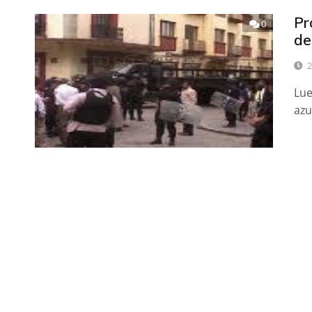
Pr
0
de
2
Lue
azu