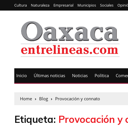
Cultura
Naturaleza
Empresarial
Municipios
Sociales
Opini
Inicio
Últimas noticias
Noticias
Política
Comen
Home
Blog
Provocación y connato
Etiqueta:
Provocación y 