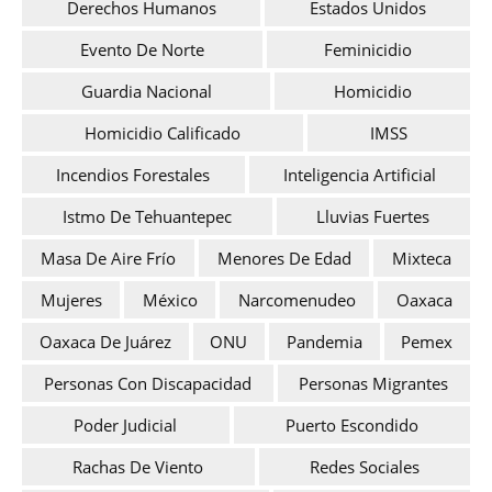
Derechos Humanos
Estados Unidos
Evento De Norte
Feminicidio
Guardia Nacional
Homicidio
Homicidio Calificado
IMSS
Incendios Forestales
Inteligencia Artificial
Istmo De Tehuantepec
Lluvias Fuertes
Masa De Aire Frío
Menores De Edad
Mixteca
Mujeres
México
Narcomenudeo
Oaxaca
Oaxaca De Juárez
ONU
Pandemia
Pemex
Personas Con Discapacidad
Personas Migrantes
Poder Judicial
Puerto Escondido
Rachas De Viento
Redes Sociales