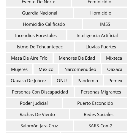
Evento De Norte
Feminicidio
Guardia Nacional
Homicidio
Homicidio Calificado
IMSS
Incendios Forestales
Inteligencia Artificial
Istmo De Tehuantepec
Lluvias Fuertes
Masa De Aire Frío
Menores De Edad
Mixteca
Mujeres
México
Narcomenudeo
Oaxaca
Oaxaca De Juárez
ONU
Pandemia
Pemex
Personas Con Discapacidad
Personas Migrantes
Poder Judicial
Puerto Escondido
Rachas De Viento
Redes Sociales
Salomón Jara Cruz
SARS-CoV-2