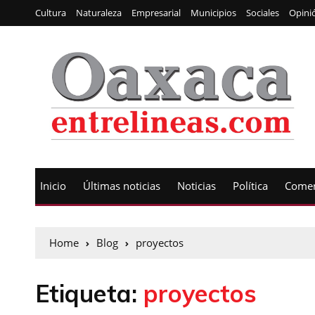
Cultura
Naturaleza
Empresarial
Municipios
Sociales
Opini
Inicio
Últimas noticias
Noticias
Política
Comen
Home
Blog
proyectos
Etiqueta:
proyectos