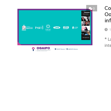
Co
0
Oa
in
1
* L
int