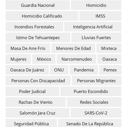
Guardia Nacional
Homicidio
Homicidio Calificado
IMSS
Incendios Forestales
Inteligencia Artificial
Istmo De Tehuantepec
Lluvias Fuertes
Masa De Aire Frío
Menores De Edad
Mixteca
Mujeres
México
Narcomenudeo
Oaxaca
Oaxaca De Juárez
ONU
Pandemia
Pemex
Personas Con Discapacidad
Personas Migrantes
Poder Judicial
Puerto Escondido
Rachas De Viento
Redes Sociales
Salomón Jara Cruz
SARS-CoV-2
Seguridad Pública
Senado De La República