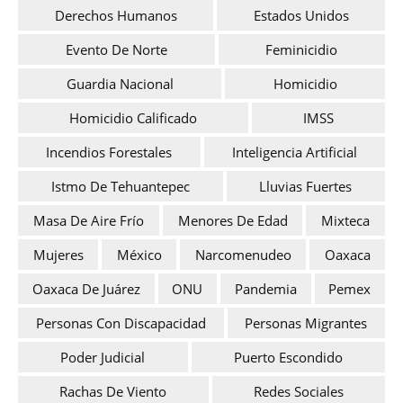
Derechos Humanos
Estados Unidos
Evento De Norte
Feminicidio
Guardia Nacional
Homicidio
Homicidio Calificado
IMSS
Incendios Forestales
Inteligencia Artificial
Istmo De Tehuantepec
Lluvias Fuertes
Masa De Aire Frío
Menores De Edad
Mixteca
Mujeres
México
Narcomenudeo
Oaxaca
Oaxaca De Juárez
ONU
Pandemia
Pemex
Personas Con Discapacidad
Personas Migrantes
Poder Judicial
Puerto Escondido
Rachas De Viento
Redes Sociales