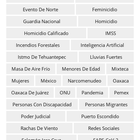
Evento De Norte
Feminicidio
Guardia Nacional
Homicidio
Homicidio Calificado
IMSS
Incendios Forestales
Inteligencia Artificial
Istmo De Tehuantepec
Lluvias Fuertes
Masa De Aire Frío
Menores De Edad
Mixteca
Mujeres
México
Narcomenudeo
Oaxaca
Oaxaca De Juárez
ONU
Pandemia
Pemex
Personas Con Discapacidad
Personas Migrantes
Poder Judicial
Puerto Escondido
Rachas De Viento
Redes Sociales
Salomón Jara Cruz
SARS-CoV-2