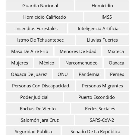
Guardia Nacional
Homicidio
Homicidio Calificado
IMSS
Incendios Forestales
Inteligencia Artificial
Istmo De Tehuantepec
Lluvias Fuertes
Masa De Aire Frío
Menores De Edad
Mixteca
Mujeres
México
Narcomenudeo
Oaxaca
Oaxaca De Juárez
ONU
Pandemia
Pemex
Personas Con Discapacidad
Personas Migrantes
Poder Judicial
Puerto Escondido
Rachas De Viento
Redes Sociales
Salomón Jara Cruz
SARS-CoV-2
Seguridad Pública
Senado De La República