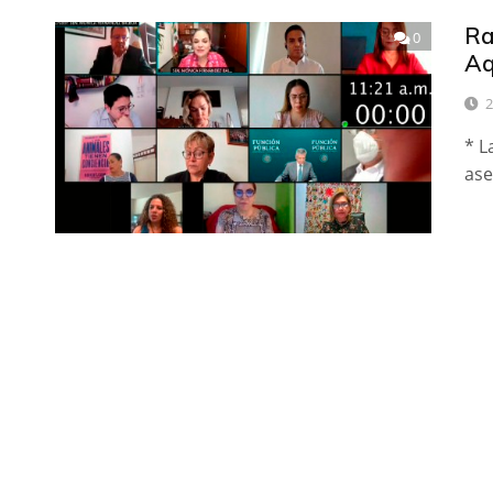
Ra
0
Aq
2
* L
ase