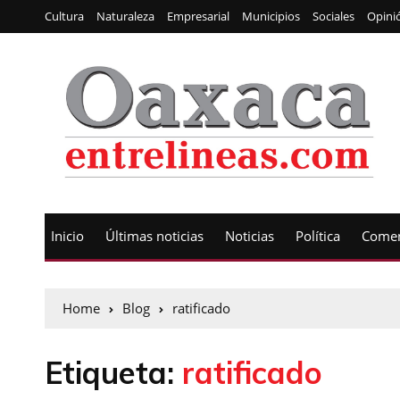
Cultura
Naturaleza
Empresarial
Municipios
Sociales
Opini
Inicio
Últimas noticias
Noticias
Política
Comen
Home
Blog
ratificado
Etiqueta:
ratificado