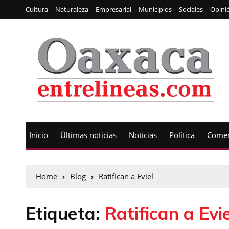
Cultura
Naturaleza
Empresarial
Municipios
Sociales
Opini
Inicio
Últimas noticias
Noticias
Política
Comen
Home
Blog
Ratifican a Eviel
Etiqueta:
Ratifican a Evie