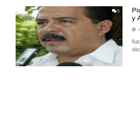
Pi
0
y 
4
Rat
dec