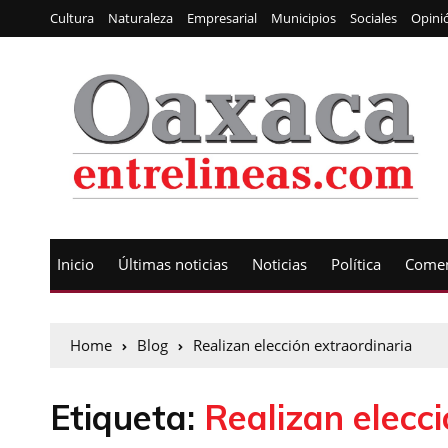
Cultura
Naturaleza
Empresarial
Municipios
Sociales
Opini
Inicio
Últimas noticias
Noticias
Política
Comen
Home
Blog
Realizan elección extraordinaria
Etiqueta:
Realizan elecc