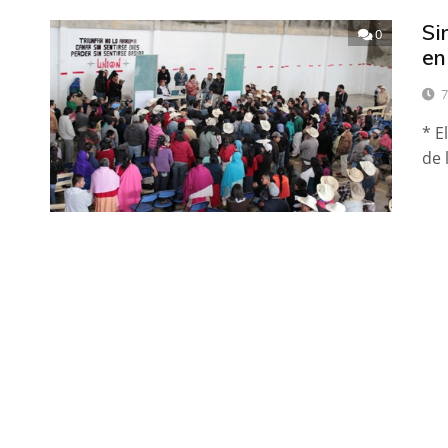
Si
0
en
7
* E
de 