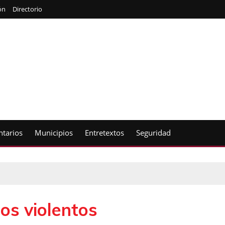
ón
Directorio
tarios
Municipios
Entretextos
Seguridad
os violentos