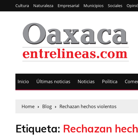
Cultura
Naturaleza
Empresarial
Municipios
Sociales
Opini
Inicio
Últimas noticias
Noticias
Política
Comen
Home
Blog
Rechazan hechos violentos
Etiqueta:
Rechazan hech