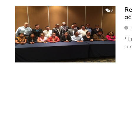
Re
0
ac
1
* L
con