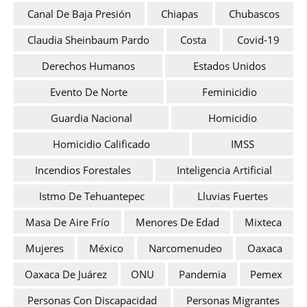
Canal De Baja Presión
Chiapas
Chubascos
Claudia Sheinbaum Pardo
Costa
Covid-19
Derechos Humanos
Estados Unidos
Evento De Norte
Feminicidio
Guardia Nacional
Homicidio
Homicidio Calificado
IMSS
Incendios Forestales
Inteligencia Artificial
Istmo De Tehuantepec
Lluvias Fuertes
Masa De Aire Frío
Menores De Edad
Mixteca
Mujeres
México
Narcomenudeo
Oaxaca
Oaxaca De Juárez
ONU
Pandemia
Pemex
Personas Con Discapacidad
Personas Migrantes