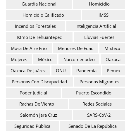
Guardia Nacional
Homicidio
Homicidio Calificado
IMSS
Incendios Forestales
Inteligencia Artificial
Istmo De Tehuantepec
Lluvias Fuertes
Masa De Aire Frío
Menores De Edad
Mixteca
Mujeres
México
Narcomenudeo
Oaxaca
Oaxaca De Juárez
ONU
Pandemia
Pemex
Personas Con Discapacidad
Personas Migrantes
Poder Judicial
Puerto Escondido
Rachas De Viento
Redes Sociales
Salomón Jara Cruz
SARS-CoV-2
Seguridad Pública
Senado De La República