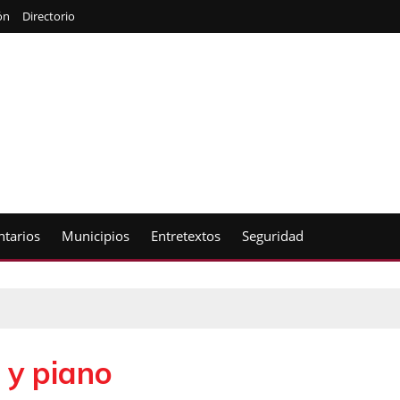
ón
Directorio
tarios
Municipios
Entretextos
Seguridad
n y piano