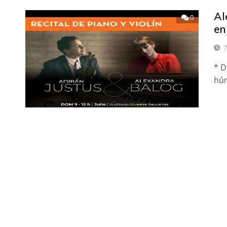
Al
0
en
7
* D
hún