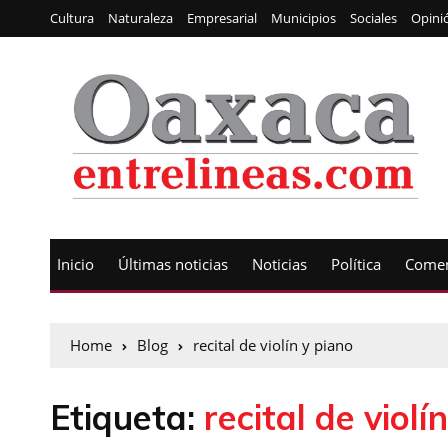
Cultura
Naturaleza
Empresarial
Municipios
Sociales
Opini
Inicio
Últimas noticias
Noticias
Política
Comen
Home
Blog
recital de violín y piano
Etiqueta:
recital de violí