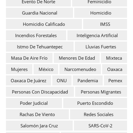
Evento De Norte
Feminicidio
Guardia Nacional
Homicidio
Homicidio Calificado
IMSS
Incendios Forestales
Inteligencia Artificial
Istmo De Tehuantepec
Lluvias Fuertes
Masa De Aire Frío
Menores De Edad
Mixteca
Mujeres
México
Narcomenudeo
Oaxaca
Oaxaca De Juárez
ONU
Pandemia
Pemex
Personas Con Discapacidad
Personas Migrantes
Poder Judicial
Puerto Escondido
Rachas De Viento
Redes Sociales
Salomón Jara Cruz
SARS-CoV-2