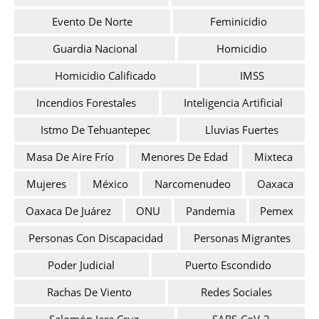
Evento De Norte
Feminicidio
Guardia Nacional
Homicidio
Homicidio Calificado
IMSS
Incendios Forestales
Inteligencia Artificial
Istmo De Tehuantepec
Lluvias Fuertes
Masa De Aire Frío
Menores De Edad
Mixteca
Mujeres
México
Narcomenudeo
Oaxaca
Oaxaca De Juárez
ONU
Pandemia
Pemex
Personas Con Discapacidad
Personas Migrantes
Poder Judicial
Puerto Escondido
Rachas De Viento
Redes Sociales
Salomón Jara Cruz
SARS-CoV-2