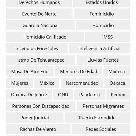
Derechos Humanos
Estados Unidos
Evento De Norte
Feminicidio
Guardia Nacional
Homicidio
Homicidio Calificado
IMSS
Incendios Forestales
Inteligencia Artificial
Istmo De Tehuantepec
Lluvias Fuertes
Masa De Aire Frío
Menores De Edad
Mixteca
Mujeres
México
Narcomenudeo
Oaxaca
Oaxaca De Juárez
ONU
Pandemia
Pemex
Personas Con Discapacidad
Personas Migrantes
Poder Judicial
Puerto Escondido
Rachas De Viento
Redes Sociales