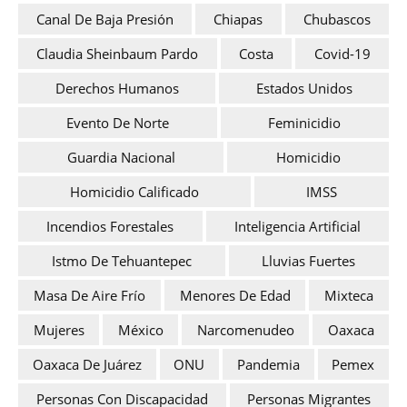
Canal De Baja Presión
Chiapas
Chubascos
Claudia Sheinbaum Pardo
Costa
Covid-19
Derechos Humanos
Estados Unidos
Evento De Norte
Feminicidio
Guardia Nacional
Homicidio
Homicidio Calificado
IMSS
Incendios Forestales
Inteligencia Artificial
Istmo De Tehuantepec
Lluvias Fuertes
Masa De Aire Frío
Menores De Edad
Mixteca
Mujeres
México
Narcomenudeo
Oaxaca
Oaxaca De Juárez
ONU
Pandemia
Pemex
Personas Con Discapacidad
Personas Migrantes