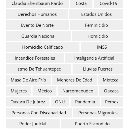
Claudia Sheinbaum Pardo
Costa
Covid-19
Derechos Humanos
Estados Unidos
Evento De Norte
Feminicidio
Guardia Nacional
Homicidio
Homicidio Calificado
IMSS
Incendios Forestales
Inteligencia Artificial
Istmo De Tehuantepec
Lluvias Fuertes
Masa De Aire Frío
Menores De Edad
Mixteca
Mujeres
México
Narcomenudeo
Oaxaca
Oaxaca De Juárez
ONU
Pandemia
Pemex
Personas Con Discapacidad
Personas Migrantes
Poder Judicial
Puerto Escondido