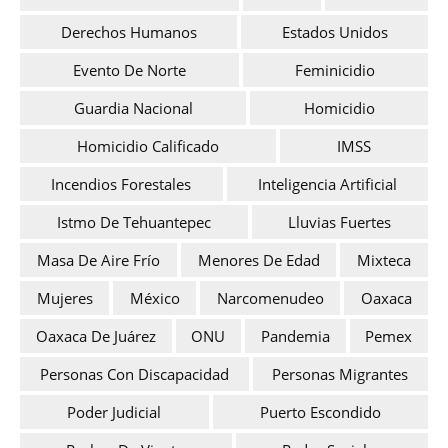
Derechos Humanos
Estados Unidos
Evento De Norte
Feminicidio
Guardia Nacional
Homicidio
Homicidio Calificado
IMSS
Incendios Forestales
Inteligencia Artificial
Istmo De Tehuantepec
Lluvias Fuertes
Masa De Aire Frío
Menores De Edad
Mixteca
Mujeres
México
Narcomenudeo
Oaxaca
Oaxaca De Juárez
ONU
Pandemia
Pemex
Personas Con Discapacidad
Personas Migrantes
Poder Judicial
Puerto Escondido