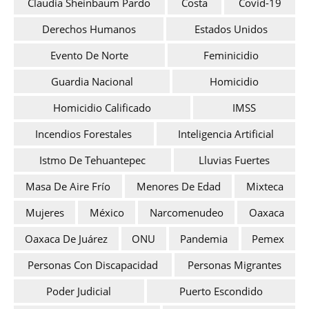
Claudia Sheinbaum Pardo
Costa
Covid-19
Derechos Humanos
Estados Unidos
Evento De Norte
Feminicidio
Guardia Nacional
Homicidio
Homicidio Calificado
IMSS
Incendios Forestales
Inteligencia Artificial
Istmo De Tehuantepec
Lluvias Fuertes
Masa De Aire Frío
Menores De Edad
Mixteca
Mujeres
México
Narcomenudeo
Oaxaca
Oaxaca De Juárez
ONU
Pandemia
Pemex
Personas Con Discapacidad
Personas Migrantes
Poder Judicial
Puerto Escondido