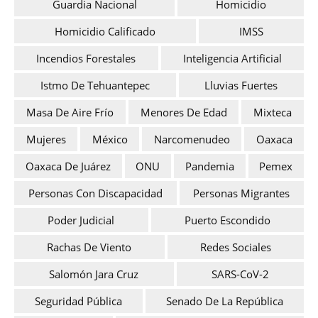
Guardia Nacional
Homicidio
Homicidio Calificado
IMSS
Incendios Forestales
Inteligencia Artificial
Istmo De Tehuantepec
Lluvias Fuertes
Masa De Aire Frío
Menores De Edad
Mixteca
Mujeres
México
Narcomenudeo
Oaxaca
Oaxaca De Juárez
ONU
Pandemia
Pemex
Personas Con Discapacidad
Personas Migrantes
Poder Judicial
Puerto Escondido
Rachas De Viento
Redes Sociales
Salomón Jara Cruz
SARS-CoV-2
Seguridad Pública
Senado De La República