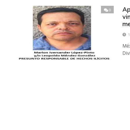
Ap
0
vi
me
1
Méx
Div