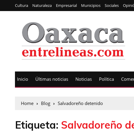
Cultura
Naturaleza
Empresarial
Municipios
Sociales
Opini
Inicio
Últimas noticias
Noticias
Política
Comen
Home
Blog
Salvadoreño detenido
Etiqueta:
Salvadoreño d