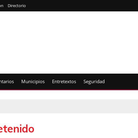
ón
Directorio
tarios
Municipios
Entretextos
Seguridad
etenido