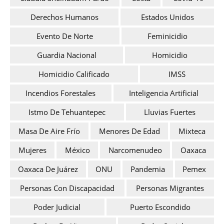
Derechos Humanos
Estados Unidos
Evento De Norte
Feminicidio
Guardia Nacional
Homicidio
Homicidio Calificado
IMSS
Incendios Forestales
Inteligencia Artificial
Istmo De Tehuantepec
Lluvias Fuertes
Masa De Aire Frío
Menores De Edad
Mixteca
Mujeres
México
Narcomenudeo
Oaxaca
Oaxaca De Juárez
ONU
Pandemia
Pemex
Personas Con Discapacidad
Personas Migrantes
Poder Judicial
Puerto Escondido