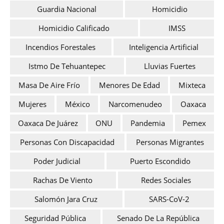
Guardia Nacional
Homicidio
Homicidio Calificado
IMSS
Incendios Forestales
Inteligencia Artificial
Istmo De Tehuantepec
Lluvias Fuertes
Masa De Aire Frío
Menores De Edad
Mixteca
Mujeres
México
Narcomenudeo
Oaxaca
Oaxaca De Juárez
ONU
Pandemia
Pemex
Personas Con Discapacidad
Personas Migrantes
Poder Judicial
Puerto Escondido
Rachas De Viento
Redes Sociales
Salomón Jara Cruz
SARS-CoV-2
Seguridad Pública
Senado De La República