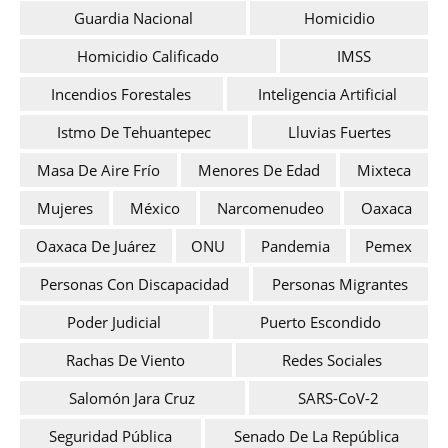
Guardia Nacional
Homicidio
Homicidio Calificado
IMSS
Incendios Forestales
Inteligencia Artificial
Istmo De Tehuantepec
Lluvias Fuertes
Masa De Aire Frío
Menores De Edad
Mixteca
Mujeres
México
Narcomenudeo
Oaxaca
Oaxaca De Juárez
ONU
Pandemia
Pemex
Personas Con Discapacidad
Personas Migrantes
Poder Judicial
Puerto Escondido
Rachas De Viento
Redes Sociales
Salomón Jara Cruz
SARS-CoV-2
Seguridad Pública
Senado De La República