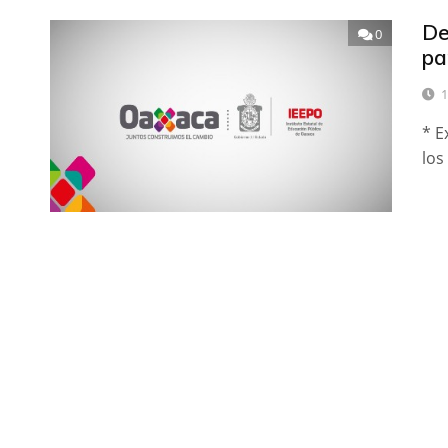
De
0
pa
1
* E
los