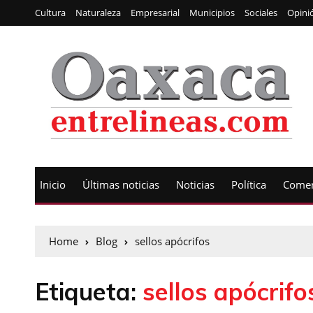
Cultura
Naturaleza
Empresarial
Municipios
Sociales
Opini
Inicio
Últimas noticias
Noticias
Política
Comen
Home
Blog
sellos apócrifos
Etiqueta:
sellos apócrifo