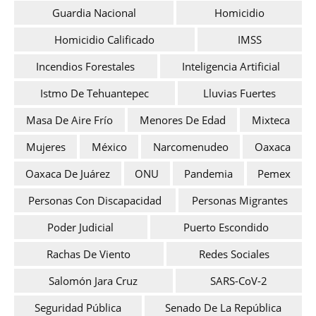
Guardia Nacional
Homicidio
Homicidio Calificado
IMSS
Incendios Forestales
Inteligencia Artificial
Istmo De Tehuantepec
Lluvias Fuertes
Masa De Aire Frío
Menores De Edad
Mixteca
Mujeres
México
Narcomenudeo
Oaxaca
Oaxaca De Juárez
ONU
Pandemia
Pemex
Personas Con Discapacidad
Personas Migrantes
Poder Judicial
Puerto Escondido
Rachas De Viento
Redes Sociales
Salomón Jara Cruz
SARS-CoV-2
Seguridad Pública
Senado De La República