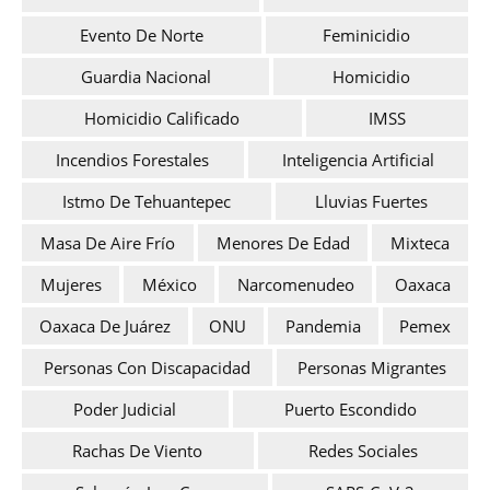
Evento De Norte
Feminicidio
Guardia Nacional
Homicidio
Homicidio Calificado
IMSS
Incendios Forestales
Inteligencia Artificial
Istmo De Tehuantepec
Lluvias Fuertes
Masa De Aire Frío
Menores De Edad
Mixteca
Mujeres
México
Narcomenudeo
Oaxaca
Oaxaca De Juárez
ONU
Pandemia
Pemex
Personas Con Discapacidad
Personas Migrantes
Poder Judicial
Puerto Escondido
Rachas De Viento
Redes Sociales