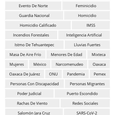
Evento De Norte
Feminicidio
Guardia Nacional
Homicidio
Homicidio Calificado
IMSS
Incendios Forestales
Inteligencia Artificial
Istmo De Tehuantepec
Lluvias Fuertes
Masa De Aire Frío
Menores De Edad
Mixteca
Mujeres
México
Narcomenudeo
Oaxaca
Oaxaca De Juárez
ONU
Pandemia
Pemex
Personas Con Discapacidad
Personas Migrantes
Poder Judicial
Puerto Escondido
Rachas De Viento
Redes Sociales
Salomón Jara Cruz
SARS-CoV-2