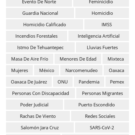
Evento De Norte
Feminicidio
Guardia Nacional
Homicidio
Homicidio Calificado
IMSS
Incendios Forestales
Inteligencia Artificial
Istmo De Tehuantepec
Lluvias Fuertes
Masa De Aire Frío
Menores De Edad
Mixteca
Mujeres
México
Narcomenudeo
Oaxaca
Oaxaca De Juárez
ONU
Pandemia
Pemex
Personas Con Discapacidad
Personas Migrantes
Poder Judicial
Puerto Escondido
Rachas De Viento
Redes Sociales
Salomón Jara Cruz
SARS-CoV-2