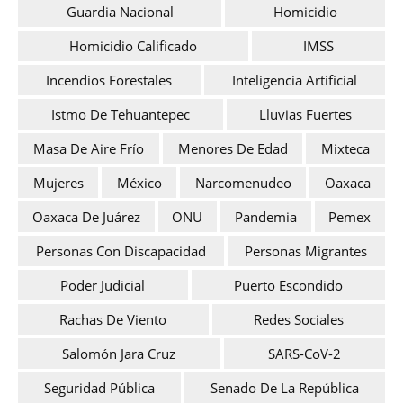
Guardia Nacional
Homicidio
Homicidio Calificado
IMSS
Incendios Forestales
Inteligencia Artificial
Istmo De Tehuantepec
Lluvias Fuertes
Masa De Aire Frío
Menores De Edad
Mixteca
Mujeres
México
Narcomenudeo
Oaxaca
Oaxaca De Juárez
ONU
Pandemia
Pemex
Personas Con Discapacidad
Personas Migrantes
Poder Judicial
Puerto Escondido
Rachas De Viento
Redes Sociales
Salomón Jara Cruz
SARS-CoV-2
Seguridad Pública
Senado De La República