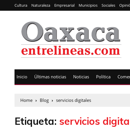
Cultura
Naturaleza
Empresarial
Municipios
Sociales
Opini
Inicio
Últimas noticias
Noticias
Política
Comen
Home
Blog
servicios digitales
Etiqueta:
servicios digita