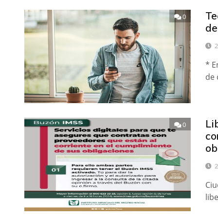
Te
0
de
2
* E
de 
Li
0
co
ob
2
Ciu
lib