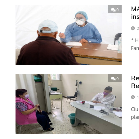
MA
0
in
2
* H
Fam
Re
0
Re
1
Ciu
pla