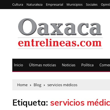
Cultura
Naturaleza
Empresarial
Municipios
Sociales
Opini
Inicio
Últimas noticias
Noticias
Política
Comen
Home
Blog
servicios médicos
Etiqueta:
servicios médi