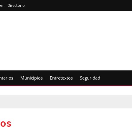
ón
Directorio
tarios
Municipios
Entretextos
Seguridad
cos