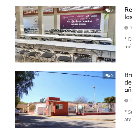
Re
0
la
3
* D
méd
Br
0
de
añ
1
* S
ate