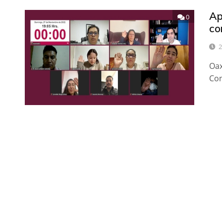
Ap
0
co
2
Oax
Con