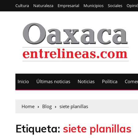
Cultura
Naturaleza
Empresarial
Municipios
Sociales
Opini
Inicio
Últimas noticias
Noticias
Política
Comen
Home
Blog
siete planillas
Etiqueta:
siete planillas