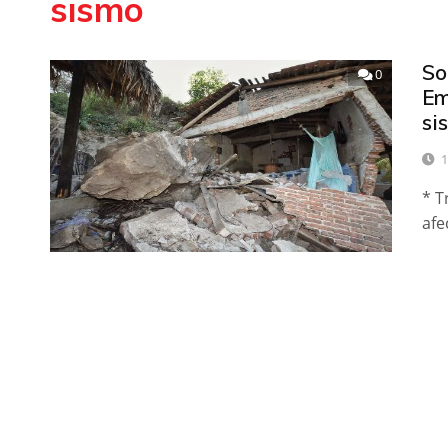
sismo
So
0
Em
si
1
* T
afe