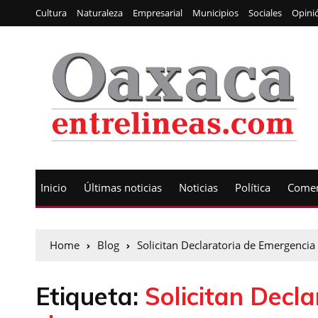
Cultura
Naturaleza
Empresarial
Municipios
Sociales
Opini
Inicio
Últimas noticias
Noticias
Política
Comen
Home
Blog
Solicitan Declaratoria de Emergencia
Etiqueta:
Solicitan Decl