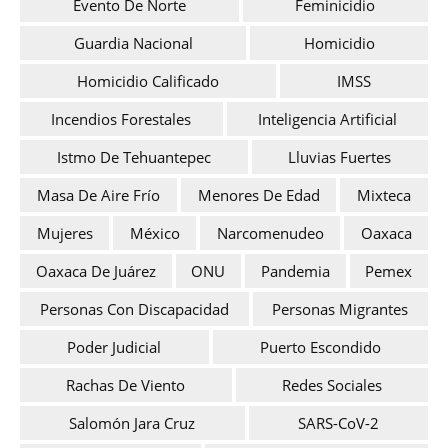
Evento De Norte
Feminicidio
Guardia Nacional
Homicidio
Homicidio Calificado
IMSS
Incendios Forestales
Inteligencia Artificial
Istmo De Tehuantepec
Lluvias Fuertes
Masa De Aire Frío
Menores De Edad
Mixteca
Mujeres
México
Narcomenudeo
Oaxaca
Oaxaca De Juárez
ONU
Pandemia
Pemex
Personas Con Discapacidad
Personas Migrantes
Poder Judicial
Puerto Escondido
Rachas De Viento
Redes Sociales
Salomón Jara Cruz
SARS-CoV-2