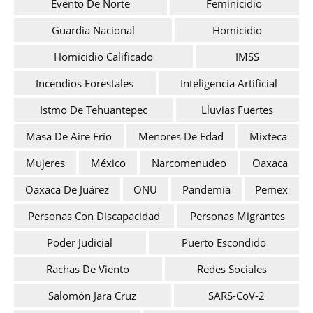
Evento De Norte
Feminicidio
Guardia Nacional
Homicidio
Homicidio Calificado
IMSS
Incendios Forestales
Inteligencia Artificial
Istmo De Tehuantepec
Lluvias Fuertes
Masa De Aire Frío
Menores De Edad
Mixteca
Mujeres
México
Narcomenudeo
Oaxaca
Oaxaca De Juárez
ONU
Pandemia
Pemex
Personas Con Discapacidad
Personas Migrantes
Poder Judicial
Puerto Escondido
Rachas De Viento
Redes Sociales
Salomón Jara Cruz
SARS-CoV-2