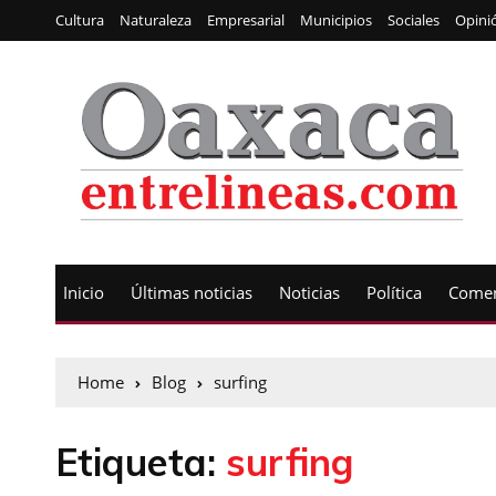
Cultura
Naturaleza
Empresarial
Municipios
Sociales
Opini
Inicio
Últimas noticias
Noticias
Política
Comen
Home
Blog
surfing
Etiqueta:
surfing