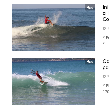
In
0
a 
Co
1
* E
*
Oa
0
pa
9
* P
170