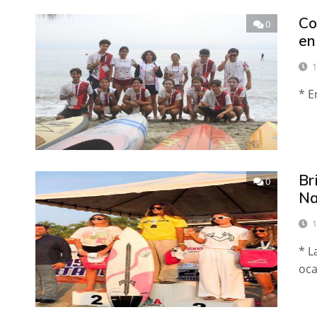
Co
0
en
1
* E
Br
0
Na
1
* L
oca